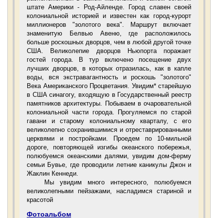
штате Америки - Род-Айленде. Город славен своей
колониальной историей и известен как город-курорт
миллионеров "золотого века". Маршрут включает
знаменитую Белвью Авеню, где расположилось
больше роскошных дворцов, чем в любой другой точке
США. Великолепие дворцов Ньюпорта поражает
гостей города. В тур включено посещение двух
лучших дворцов, в которых отразилась, как в капле
воды, вся экстравагантность и роскошь "золотого"
Века Американского Процветания. Увидим* старейшую
в США синагогу, входящую в Государственный реестр
памятников архитектуры. Побываем в очаровательной
колониальной части города. Прогуляемся по старой
гавани и старому колониальному кварталу, с его
великолепно сохранившимися и отреставрированными
церквями и постройками. Проедем по 10-мильной
дороге, повторяющей изгибы океанского побережья,
полюбуемся океанскими далями, увидим дом-ферму
семьи Бувье, где проводили летние каникулы Джон и
Жаклин Кеннеди.
Мы увидим много интересного, полюбуемся
великолепными пейзажами, насладимся стариной и
красотой
Фотоальбом