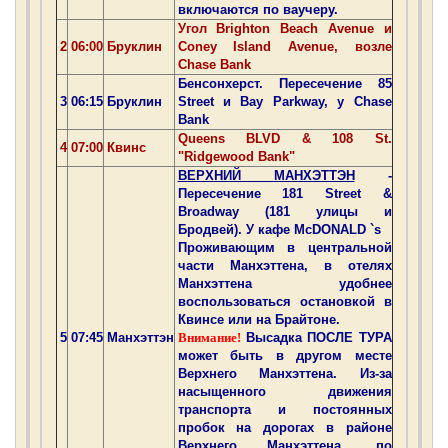
включаются по ваучеру.
Угол Brighton Beach Avenue и
2
06:00
Бруклин
Coney Island Avenue, возле
Chase Bank
Бенсонхерст. Пересечение 85
3
06:15
Бруклин
Street и Bay Parkway, у Chase
Bank
Queens BLVD & 108 St.
4
07:00
Квинс
"Ridgewood Bank"
ВЕРХНИЙ МАНХЭТТЭН
-
Пересечение 181 Street &
Broadway (181 улицы и
Бродвей). У кафе McDONALD `s
Проживающим в центральной
части Манхэттена, в отелях
Манхэттена удобнее
воспользоваться остановкой в
Квинсе или на Брайтоне.
5
07:45
Манхэттэн
Внимание!
Высадка ПОСЛЕ ТУРА
может быть в другом месте
Верхнего Манхэттена. Из-за
насыщенного движения
транспорта и постоянных
пробок на дорогах в районе
Верхнего Манхэттена, по