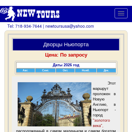
Toggl
navig
Tel: 718-934-7644 | newtoursusa@yahoo.com
Дворцы Ньюпорта
Цена: По запросу
Даты 2026 год
Авг.
Сент.
Окт.
Нояб.
Дек.
Этот
маршрут
проложен в
Новую
Англию, в
Ньюпорт -
город
"золотого
века",
расположенный в самом маленьком и самом богатом